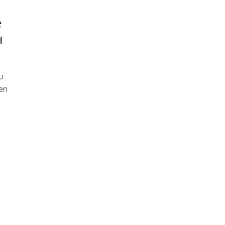
é
t
u
en