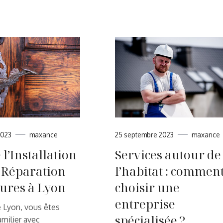
25 septembre 2023
maxance
2023
maxance
Services autour de
 l’Installation
l’habitat : commen
a Réparation
choisir une
rures à Lyon
entreprise
 Lyon, vous êtes
spécialisée ?
milier avec