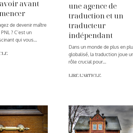
savoir avant
une agence de
mmencer
traduction et un
traducteur
gez de devenir maître
n PNL ? C’est un
indépendant
scinant qui vous…
Dans un monde de plus en pl
ICLE
globalisé, la traduction joue u
rôle crucial pour…
LIRE L'ARTICLE