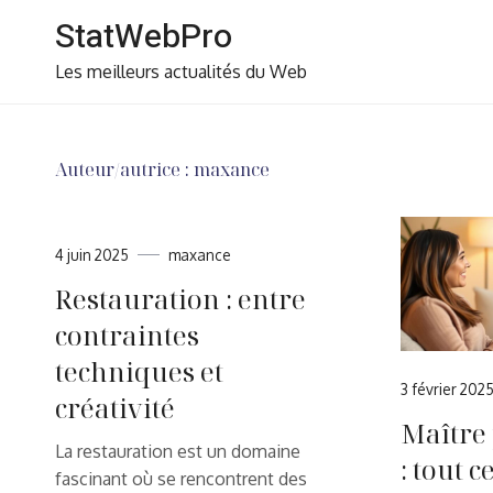
Skip
StatWebPro
to
content
Les meilleurs actualités du Web
Auteur/autrice :
maxance
4 juin 2025
maxance
Restauration : entre
contraintes
techniques et
3 février 202
créativité
Maître
La restauration est un domaine
: tout 
fascinant où se rencontrent des