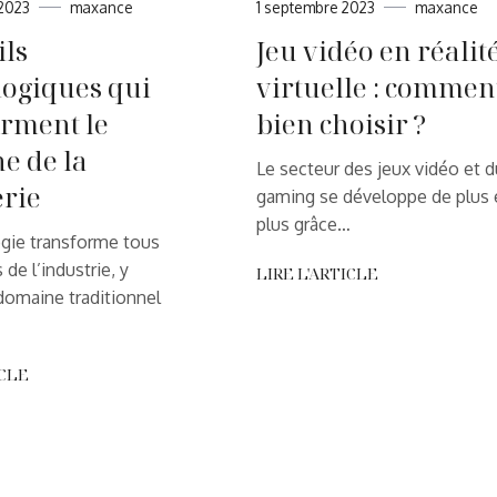
2023
maxance
1 septembre 2023
maxance
ils
Jeu vidéo en réalit
logiques qui
virtuelle : commen
orment le
bien choisir ?
e de la
Le secteur des jeux vidéo et d
rie
gaming se développe de plus 
plus grâce…
gie transforme tous
 de l’industrie, y
LIRE L'ARTICLE
domaine traditionnel
ICLE