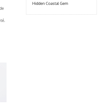
Hidden Coastal Gem
 de
té.