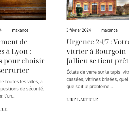
24
maxance
3 février 2024
maxance
ment de
Urgence 24/7 : Votr
s à Lyon :
vitrier à Bourgoin
s pour choisir
Jallieu se tient prêt
serrurier
Éclats de verre sur le tapis, vit
cassées, vitrines brisées, quel
 toutes les villes, a
que soit le problème…
questions de sécurité.
er, l’un…
LIRE L'ARTICLE
ICLE