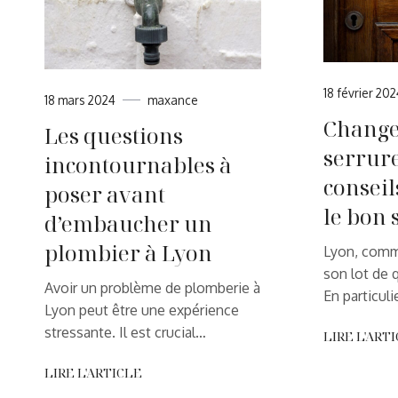
18 février 20
18 mars 2024
maxance
Change
Les questions
serrure
incontournables à
conseil
poser avant
le bon 
d’embaucher un
plombier à Lyon
Lyon, comme
son lot de 
Avoir un problème de plomberie à
En particuli
Lyon peut être une expérience
stressante. Il est crucial…
LIRE L'ART
LIRE L'ARTICLE