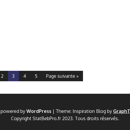
2
3
4
5
Page suivante »
y powered by
WordPress
|
Theme: Inspiration Blog by
Graph
Copyright StatBebPro.fr 2023. Tous droits réservés.